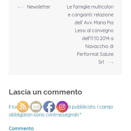
⟵
Newsletter
Le famiglie multicolori
Navigazione
e cangianti: relazione
articolo
dell’ Avv. Maria Pia
Lessi al convegno
dell’11.10.2014 a
Navacchio di
Performat Salute
Srl
⟶
Lascia un commento
Il tuo indirizzo email non sarà pubblicato.
I campi
obbligatori sono contrassegnati
*
Commento