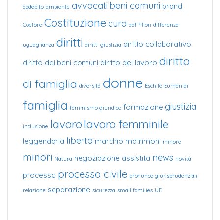
avvocati
beni comuni
brand
addebito
ambiente
Costituzione
cura
Coefore
ddl Pillon
differenza-
diritti
diritto collaborativo
uguaglianza
diritti giustizia
diritto
diritto dei beni comuni
diritto del lavoro
donne
di famiglia
diversità
Eschilo
Eumenidi
famiglia
giustizia
formazione
femmismo giuridico
lavoro
lavoro femminile
inclusione
libertà
leggendaria
marchio
matrimoni
minore
minori
news
negoziazione assistita
Natura
novità
processo civile
processo
pronunce giurisprudenziali
separazione
relazione
sicurezza
small families
UE