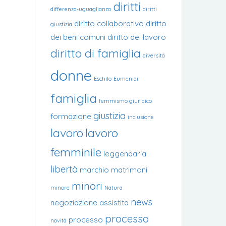
diritti
differenza-uguaglianza
diritti
diritto collaborativo
diritto
giustizia
dei beni comuni
diritto del lavoro
diritto di famiglia
diversità
donne
Eschilo
Eumenidi
famiglia
femmismo giuridico
giustizia
formazione
inclusione
lavoro
lavoro
femminile
leggendaria
libertà
marchio
matrimoni
minori
minore
Natura
news
negoziazione assistita
processo
processo
novità