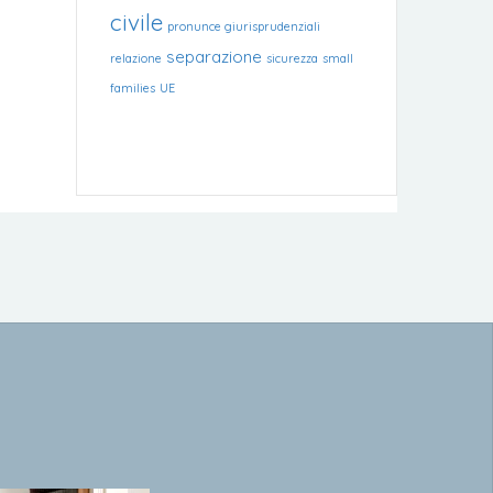
civile
pronunce giurisprudenziali
separazione
relazione
sicurezza
small
families
UE