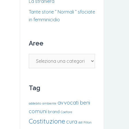
La straniera
Tante storie ” Normali ” sfociate
in femminicidio
Aree
Aree
Tag
avvocati
beni
addebito
ambiente
comuni
brand
Coefore
Costituzione
cura
ddl Pillon