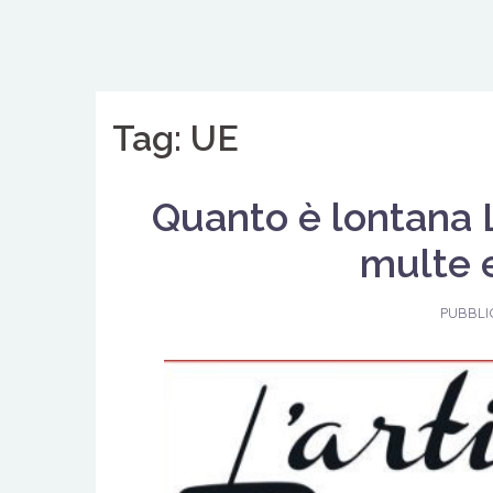
Vai
al
contenuto
Tag: UE
Quanto è lontana L
multe e
PUBBLI