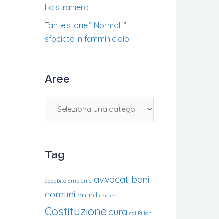
La straniera
Tante storie ” Normali ”
sfociate in femminicidio
Aree
Tag
avvocati
beni
addebito
ambiente
comuni
brand
Coefore
Costituzione
cura
ddl Pillon