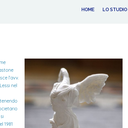
HOME
LO STUDIO
me
Gastone
sce l’avv.
Lessi nel
ntenendo
ocietario
si
el 1981