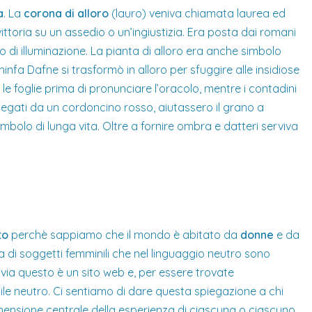
a
. La
corona di alloro
(lauro) veniva chiamata laurea ed
ittoria su un assedio o un’ingiustizia. Era posta dai romani
o di illuminazione. La pianta di alloro era anche simbolo
infa Dafne si trasformò in alloro per sfuggire alle insidiose
le foglie prima di pronunciare l’oracolo, mentre i contadini
legati da un cordoncino rosso, aiutassero il grano a
bolo di lunga vita. Oltre a fornire ombra e datteri serviva
to
perchè sappiamo che il mondo è abitato da
donne
e da
za di soggetti femminili che nel linguaggio neutro sono
avia questo è un sito web e, per essere trovate
ile neutro. Ci sentiamo di dare questa spiegazione a chi
ensione centrale della esperienza di ciascuna o ciascuno.