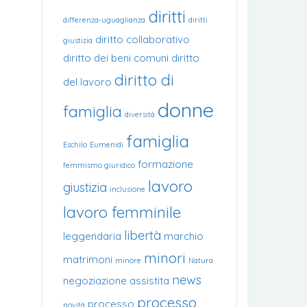
diritti
differenza-uguaglianza
diritti
diritto collaborativo
giustizia
diritto dei beni comuni
diritto
diritto di
del lavoro
donne
famiglia
diversità
famiglia
Eschilo
Eumenidi
formazione
femmismo giuridico
lavoro
giustizia
inclusione
lavoro femminile
libertà
leggendaria
marchio
minori
matrimoni
minore
Natura
news
negoziazione assistita
processo
processo
novità