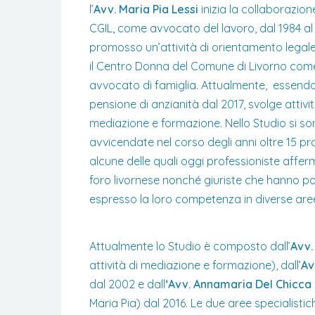
l’
Avv. Maria Pia Lessi
inizia la collaborazio
CGIL, come avvocato del lavoro, dal 1984 a
promosso un’attività di orientamento legal
il Centro Donna del Comune di Livorno com
avvocato di famiglia. Attualmente, essendo
pensione di anzianità dal 2017, svolge attivit
mediazione e formazione. Nello Studio si s
avvicendate nel corso degli anni oltre 15 pra
alcune delle quali oggi professioniste affer
foro livornese nonché giuriste che hanno po
espresso la loro competenza in diverse are
Attualmente lo Studio è composto dall’
Avv.
attività di mediazione e formazione), dall’
Av
dal 2002 e dall
‘Avv. Annamaria Del Chicca
Maria Pia) dal 2016. Le due aree specialisti