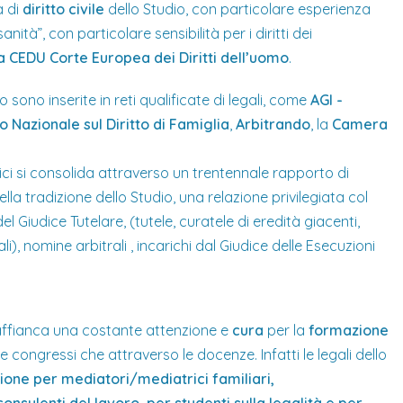
a di
diritto civile
dello Studio, con particolare esperienza
tà”, con particolare sensibilità per i diritti dei
o la CEDU Corte Europea dei Diritti dell’uomo
.
o sono inserite in reti qualificate di legali, come
AGI -
 Nazionale sul Diritto di Famiglia
,
Arbitrando
, la
Camera
stici si consolida attraverso un trentennale rapporto di
ella tradizione dello Studio, una relazione privilegiata col
el Giudice Tutelare, (tutele, curatele di eredità giacenti,
), nomine arbitrali , incarichi dal Giudice delle Esecuzioni
si affianca una costante attenzione e
cura
per la
formazione
 congressi che attraverso le docenze. Infatti le legali dello
ione per mediatori/mediatrici familiari,