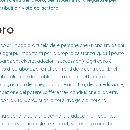
onsulenti del lavoro, per studenti sulla legalità e per
ributi a riviste del settore
.
oro
icolar modo alla tutela delle persone che vivono situazioni
i luoghi più importanti per la propria esistenza, quali il posto
parazioni, divorzi, adozioni, successioni). Ogni caso è
rito di collaborazione nei confronti delle controparti, nel
 alla soluzione dei problemi più rapida e efficace e
 gli istituti della negoziazione assistita, della mediazione,
cezione del potere «differente»: condivisione di obiettivi,
 la vita «vera» di chi a noi si rivolge e di noi che
ale sono la cura che per noi si traduce in affidabilità,
, condivisione degli stessi obiettivi, coraggio onesto,