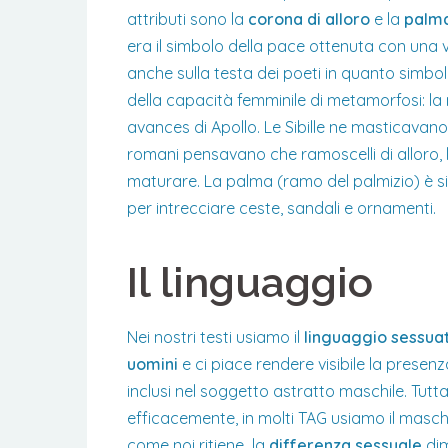
attributi sono la
corona di alloro
e la
palm
era il simbolo della pace ottenuta con una v
anche sulla testa dei poeti in quanto simbol
della capacità femminile di metamorfosi: la n
avances di Apollo. Le Sibille ne masticavano 
romani pensavano che ramoscelli di alloro, 
maturare. La palma (ramo del palmizio) è sim
per intrecciare ceste, sandali e ornamenti.
Il linguaggio
Nei nostri testi usiamo il
linguaggio sessua
uomini
e ci piace rendere visibile la presen
inclusi nel soggetto astratto maschile. Tutt
efficacemente, in molti TAG usiamo il masch
come noi ritiene la
differenza sessuale
dim