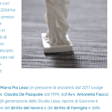
ne con
l 2004 ha
e presso
e
 in
à di
ono
ticanti,
mate nel
i
e.
 Maria Pia Lessi
(in pensione di anzianità dal 2017 svolge
v. Claudia De Pasquale
dal 1999, dall’
Avv. Antonella Faucci
(III generazione dello Studio Lessi, nipote di Gastone e
che del
diritto del lavoro
e del
diritto di famiglia
e delle