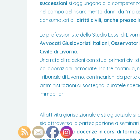
successioni
si aggiungono alla competenz
nel campo del risarcimento danni da “malasani
consumatori e i
diritti civili, anche press
Le professioniste dello Studio Lessi di Livorn
Avvocati Giuslavoristi Italiani
,
Osservatorio
Civile di Livorno
.
Una rete di relazioni con studi primari civili
collaborazioni incrociate. Inoltre continua, n
Tribunale di Livorno, con incarichi da parte d
amministrazioni di sostegno, curatele speciali
immobiliari.
All’attività giurisdizionale e stragiudiziale 
sia attraverso la partecipazione a seminari e
Studio tengono
docenze in corsi di formaz