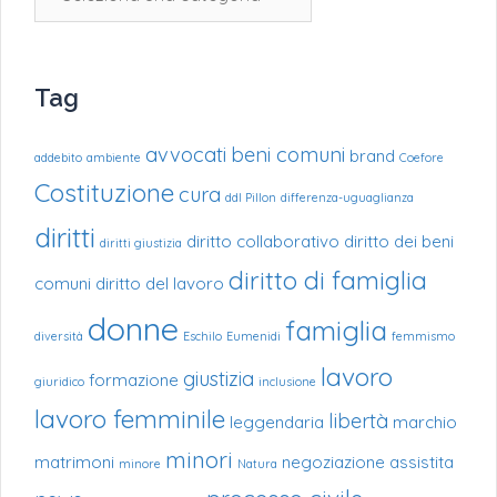
Tag
avvocati
beni comuni
brand
addebito
ambiente
Coefore
Costituzione
cura
ddl Pillon
differenza-uguaglianza
diritti
diritto collaborativo
diritto dei beni
diritti giustizia
diritto di famiglia
comuni
diritto del lavoro
donne
famiglia
diversità
Eschilo
Eumenidi
femmismo
lavoro
giustizia
formazione
giuridico
inclusione
lavoro femminile
libertà
leggendaria
marchio
minori
matrimoni
negoziazione assistita
minore
Natura