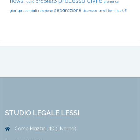
processo civile
news
processo
novità
pronunce
separazione
giurisprudenziali
relazione
sicurezza
small families
UE
STUDIO LEGALE LESSI
Corso Mazzini, 40 (LIvorno)