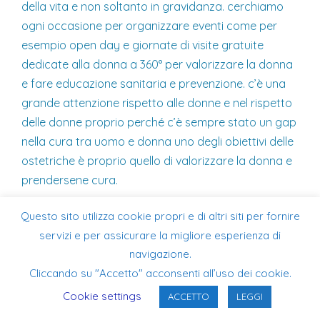
della vita e non soltanto in gravidanza. cerchiamo
ogni occasione per organizzare eventi come per
esempio open day e giornate di visite gratuite
dedicate alla donna a 360° per valorizzare la donna
e fare educazione sanitaria e prevenzione. c’è una
grande attenzione rispetto alle donne e nel rispetto
delle donne proprio perché c’è sempre stato un gap
nella cura tra uomo e donna uno degli obiettivi delle
ostetriche è proprio quello di valorizzare la donna e
prendersene cura.
8) Cosa consiglieresti a chi sta iniziando la carriera
Questo sito utilizza cookie propri e di altri siti per fornire
di ostetrica?
servizi e per assicurare la migliore esperienza di
navigazione.
Consiglio di non smettere mai di imparare perché la
Cliccando su "Accetto" acconsenti all’uso dei cookie.
medicina è in continua evoluzione, soprattutto
Cookie settings
ACCETTO
LEGGI
consiglio di mettersi sempre nei panni delle donne