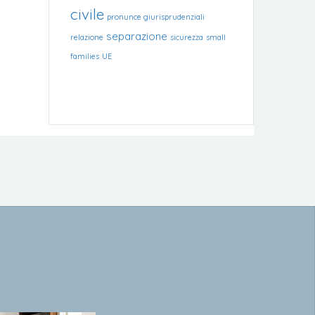
civile
pronunce giurisprudenziali
separazione
relazione
sicurezza
small
families
UE