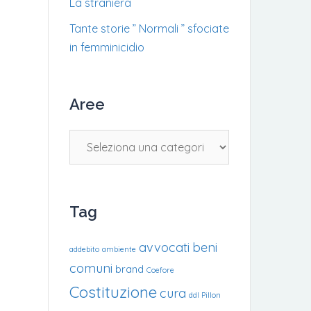
La straniera
Tante storie ” Normali ” sfociate
in femminicidio
Aree
Aree
Tag
avvocati
beni
addebito
ambiente
comuni
brand
Coefore
Costituzione
cura
ddl Pillon