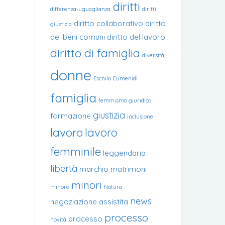
diritti
differenza-uguaglianza
diritti
diritto collaborativo
diritto
giustizia
dei beni comuni
diritto del lavoro
diritto di famiglia
diversità
donne
Eschilo
Eumenidi
famiglia
femmismo giuridico
giustizia
formazione
inclusione
lavoro
lavoro
femminile
leggendaria
libertà
marchio
matrimoni
minori
minore
Natura
news
negoziazione assistita
processo
processo
novità